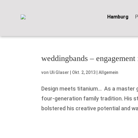
Hamburg
P
weddingbands – engagement 
von
Uli Glaser
|
Okt. 2, 2013
|
Allgemein
Design meets titanium… As a master gol
four-generation family tradition. His st
bolstered his creative potential and was