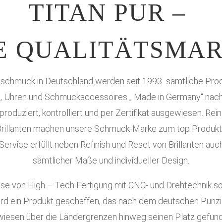
TITAN PUR –
E QUALITÄTSMA
tanschmuck in Deutschland werden seit 1993 sämtliche Prod
 , Uhren und Schmuckaccessoires „ Made in Germany“ nac
roduziert, kontrolliert und per Zertifikat ausgewiesen.
Rein
Brillanten machen unsere Schmuck-Marke zum top Produkt
Service erfüllt neben Refinish und Reset von Brillanten au
sämtlicher Maße und individueller Design.
se von High – Tech Fertigung mit CNC- und Drehtechnik so
ird ein Produkt geschaffen, das nach dem deutschen Punz
iesen über die Ländergrenzen hinweg seinen Platz gefund