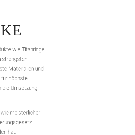
RKE
ukte wie Titanringe
h strengsten
ste Materialien und
 für höchste
ch die Umsetzung
wie meisterlicher
ierungsgesetz
en hat.