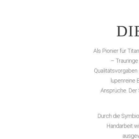
DI
Als Pionier für Ti
– Trauringe
Qualitätsvorgaben p
lupenreine 
Ansprüche.
Der 
Durch die Symbio
Handarbeit w
ausgew