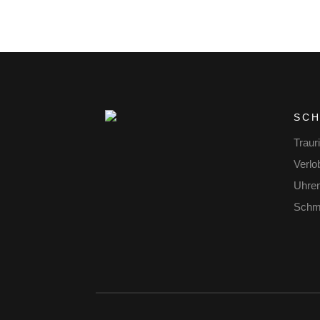
SC
Traur
Verlo
Uhre
Schm