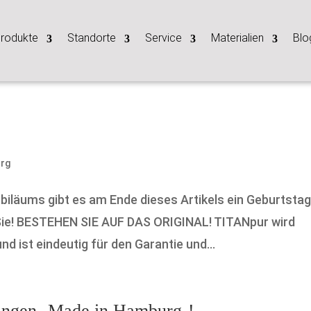
rodukte
Standorte
Service
Materialien
Blo
rg
biläums gibt es am Ende dieses Artikels ein Geburtsta
n Sie! BESTEHEN SIE AUF DAS ORIGINAL! TITANpur wird
d ist eindeutig für den Garantie und...
ringen -Made in Hamburg-!