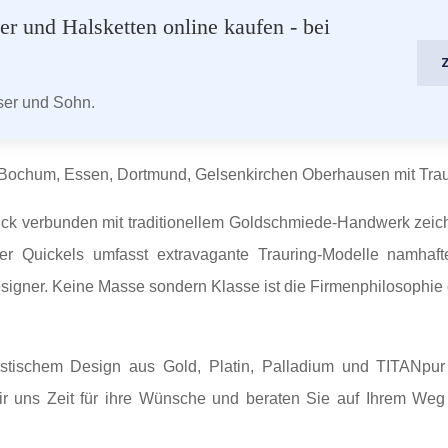
r und Halsketten online kaufen - bei
aser und Sohn.
n Bochum, Essen, Dortmund, Gelsenkirchen Oberhausen mit Tra
uck verbunden mit traditionellem Goldschmiede-Handwerk zeich
 Quickels umfasst extravagante Trauring-Modelle namhaft
esigner. Keine Masse sondern Klasse ist die Firmenphilosophi
stischem Design aus Gold, Platin, Palladium und TITANpur o
ir uns Zeit für ihre Wünsche und beraten Sie auf Ihrem Weg 