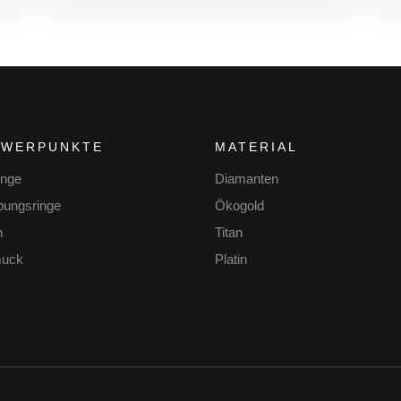
HWERPUNKTE
MATERIAL
inge
Diamanten
bungsringe
Ökogold
n
Titan
uck
Platin