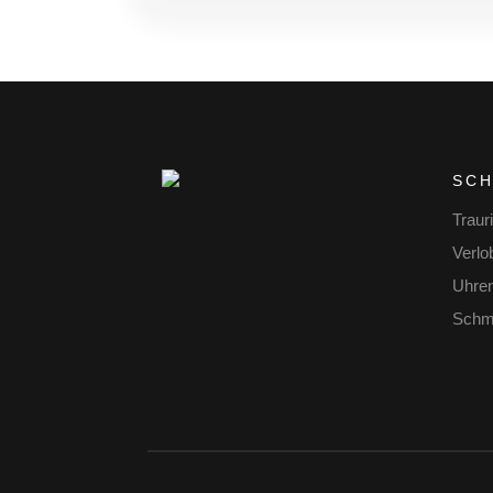
SC
Traur
Verlo
Uhre
Schm