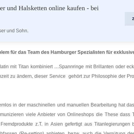
r und Halsketten online kaufen - bei
aser und Sohn.
lem für das Team des Hamburger Spezialisten für exklusiv
tin mit Titan kombiniert …Spannringe mit Brillanten oder eck
eit zu ändern, dieser Service gehört zur Philosophie der Pro
emlos in der maschinellen und manuellen Bearbeitung hat das 
unizieren viele Anbieter von Onlineshops die These dass Ti
n Fremdprodukte z.T. in Asien gefertigt aus Titanlegierungen
achfassen (Re-setting) anbieten, bezw. auch die Vergütung 