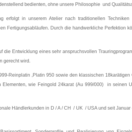
enstellend bedienten, ohne unsere Philosophie und Qualitäts
g erfolgt in unserem Atelier nach traditionellen Technike
len Fertigungsabläufen. Durch die handwerkliche Perfektion k
uf die Entwicklung eines sehr anspruchsvollen Trauringprogr
n gerecht wird.
t 999-Reinplatin ,Platin 950 sowie den klassischen 18karätige
en Elementen, wie Feingold 24karat (Au 999/000) in seinen 
gionale Händlerkunden in D / A / CH / UK / USA und seit Janua
asissortiment, Sonderprofile und Realisierung von Einzel