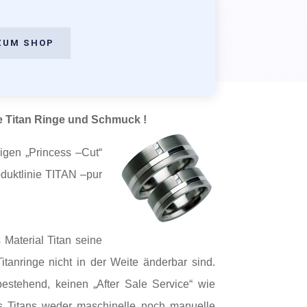
ZUM SHOP
e Titan Ringe und Schmuck !
igen „Princess –Cut“
duktlinie TITAN –pur
Material Titan seine
tanringe nicht in der Weite änderbar sind.
 bestehend, keinen „After Sale Service“ wie
des Titans weder maschinelle noch manuelle