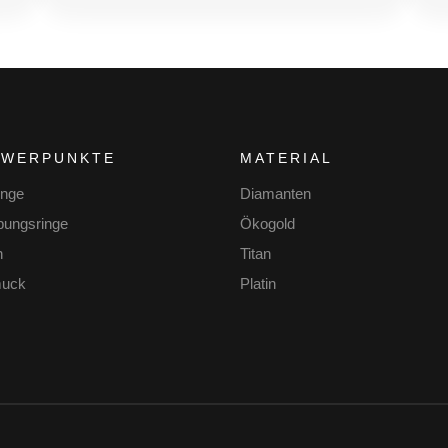
HWERPUNKTE
MATERIAL
inge
Diamanten
bungsringe
Ökogold
n
Titan
uck
Platin