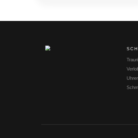
SC
Traur
Verlo
Uhre
Schm