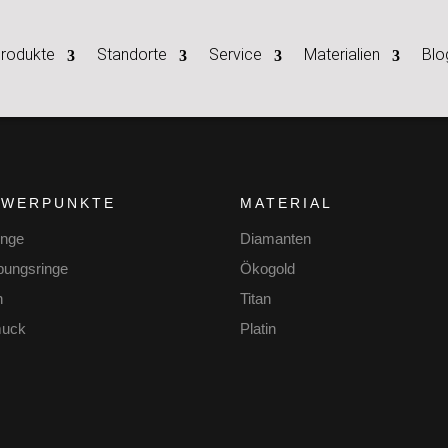
rodukte
Standorte
Service
Materialien
Blo
HWERPUNKTE
MATERIAL
inge
Diamanten
bungsringe
Ökogold
n
Titan
uck
Platin