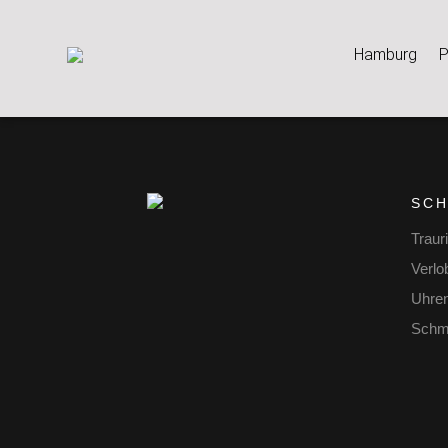
Hamburg
P
SC
Traur
Verlo
Uhre
Schm