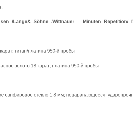
а.
/Lange& Söhne /Wittnauer – Minuten Repetition/ IWC 
 карат; титан/платина 950-й пробы
расное золото 18 карат; платина 950-й пробы
ое сапфировое стекло 1,8 мм; нецарапающееся, ударопроч