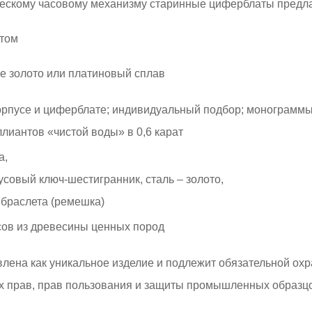
ескому часовому механизму старинные циферблаты предла
отом
ое золото или платиновый сплав
рпусе и циферблате; индивидуальный подбор; монограммы 
лиантов «чистой воды» в 0,6 карат
а,
усовый ключ-шестигранник, сталь – золото,
 браслета (ремешка)
асов из древесины ценных пород
влена как уникальное изделие и подлежит обязательной ох
х прав, прав пользования и защиты промышленных образц