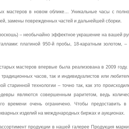
ых мастеров в новом облике… Уникальные часы с полной
лей, замены поврежденных частей и дальнейшей сборки.
 роскошь) – необычайно эффектное украшение на вашей ру
таллами: платиной 950-й пробы, 18-каратным золотом, –
тарых мастеров впервые была реализована в 2009 году. J
 традиционных часов, так и индивидуалистов или любит
й старинной технологии – точно так, как это происходил
едевры являются совершенным раритетом, ведь количе
ого времени очень ограничено. Чтобы предоставить в
кварных изделий на международных биржах и аукционах.
ассортимент продукции в нашей галерее Продукция марки 