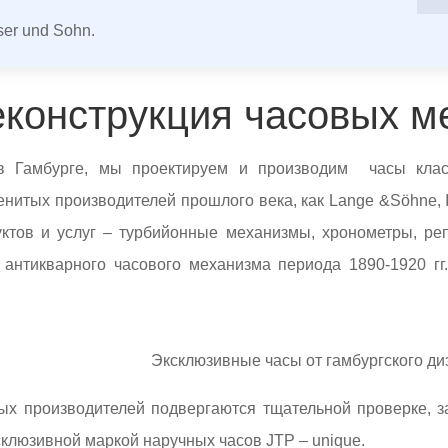
aser und Sohn.
еконструкция часовых м
в Гамбурге, мы проектируем и производим часы кла
нитых производителей прошлого века, как Lange &Söhne, IW
ктов и услуг – турбийонные механизмы, хронометры, реп
 антикварного часового механизма периода 1890-1920 гг
Эксклюзивные часы от гамбургского д
х производителей подвергаются тщательной проверке, з
склюзивной маркой наручных часов JTP – unique.