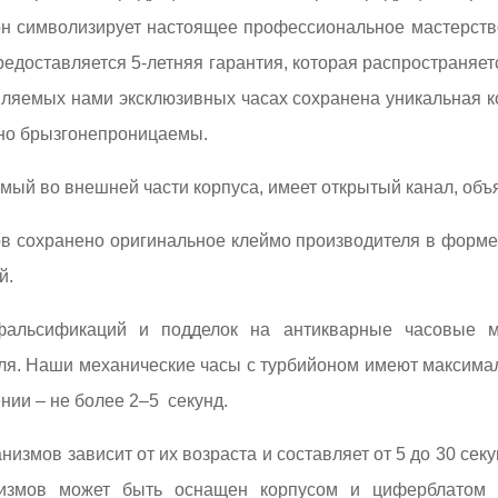
н символизирует настоящее профессиональное мастерств
редоставляется 5-летняя гарантия, которая распространяе
ляемых нами эксклюзивных часах сохранена уникальная конс
ено брызгонепроницаемы.
мый во внешней части корпуса, имеет открытый канал, об
в сохранено оригинальное клеймо производителя в форме
й.
альсификаций и подделок на антикварные часовые ме
ля. Наши механические часы с турбийоном имеют максимал
нии – не более 2–5 секунд.
измов зависит от их возраста и составляет от 5 до 30 сек
измов может быть оснащен корпусом и циферблатом р