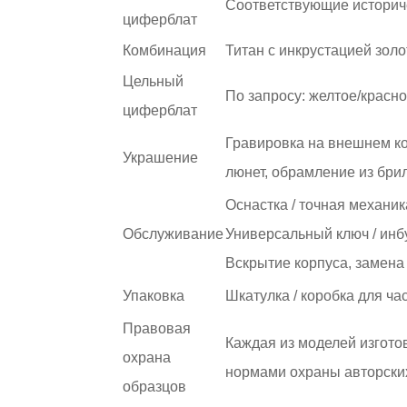
Соответствующие историч
циферблат
Комбинация
Титан с инкрустацией зол
Цельный
По запросу: желтое/красн
циферблат
Гравировка на внешнем ко
Украшение
люнет, обрамление из брил
Оснастка / точная механик
Обслуживание
Универсальный ключ / инб
Вскрытие корпуса, замена
Упаковка
Шкатулка / коробка для ч
Правовая
Каждая из моделей изгото
охрана
нормами охраны авторски
образцов